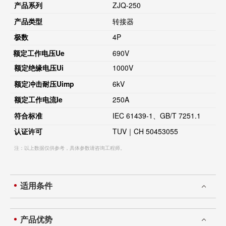
产品系列
ZJQ-250
产品类型
转接器
极数
4P
额定工作电压
Ue
690V
额定绝缘电压
Ui
1000V
额定冲击耐压
Uimp
6kV
额定工作电流
Ie
250A
符合标准
IEC 61439-1、GB/T 7251.1
认证许可
TUV｜CH 50453055
注：以上数据仅供参考，具体参数请咨询工程师。
适用条件
产品优势