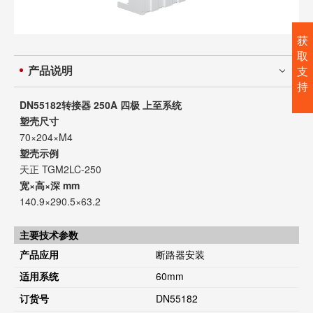
获
取
产品说明
支
持
DN55182转接器 250A 四极 上至系统
塑壳尺寸
70×204×M4
塑壳示例
天正 TGM2LC-250
宽×高×深 mm
140.9×290.5×63.2
主要技术参数
产品应用
断路器安装
适用系统
60mm
订货号
DN55182