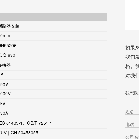
断路器安装
60mm
DN55206
如果
ZJQ-630
我们
转接器
格。
4P
对我
690V
我想购买
1000V
6kV
630A
IEC 61439-1、GB/T 7251.1
TUV｜CH 50453055