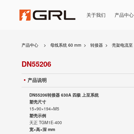
关于我们
产品中心
产品中心
>
母线系统 60 mm
>
转接器
>
壳架电流至 
DN55206
产品说明
DN55206转接器 630A 四极 上至系统
塑壳尺寸
15×90×194×M5
塑壳示例
天正 TGM1E-400
宽×高×深 mm