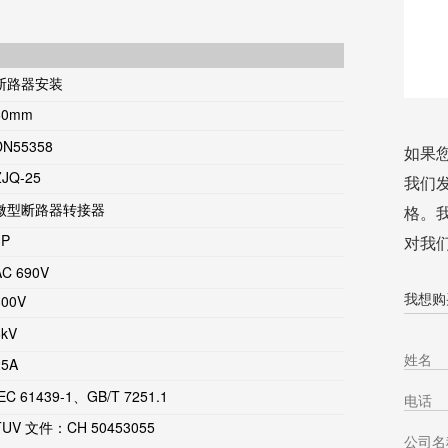
断路器安装
60mm
DN55358
如果
ZJQ-25
我们
微型断路器转接器
格。
3P
对我
AC 690V
我想购买
800V
6kV
25A
IEC 61439-1、GB/T 7251.1
TUV 文件：CH 50453055