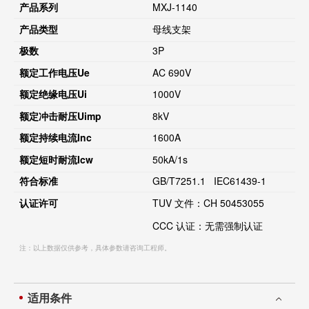
产品系列
MXJ-1140
产品类型
母线支架
极数
3P
额定工作电压
Ue
AC 690V
额定绝缘电压
Ui
1000V
额定冲击耐压
Uimp
8kV
额定持续电流
Inc
1600A
额定短时耐流
Icw
50kA/1s
符合标准
GB/T7251.1 IEC61439-1
认证许可
TUV 文件：CH 50453055
CCC 认证：无需强制认证
注：以上数据仅供参考，具体参数请咨询工程师。
适用条件