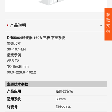
获
取
产品说明
支
持
DN55064转接器 160A 三极 下至系统
塑壳尺寸
30×107×M4
塑壳示例
ABB-T2
宽×高×深 mm
90.9×226.6×102.2
主要技术参数
产品应用
断路器安装
适用系统
60mm
订货号
DN55064