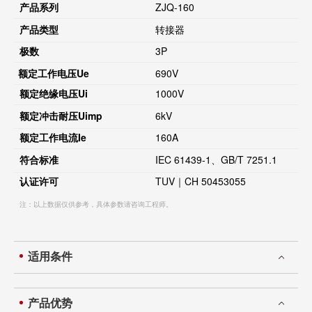
产品系列
ZJQ-160
产品类型
转接器
极数
3P
额定工作电压
Ue
690V
额定绝缘电压
Ui
1000V
额定冲击耐压
Uimp
6kV
额定工作电流
Ie
160A
符合标准
IEC 61439-1、GB/T 7251.1
认证许可
TUV｜CH 50453055
注：以上数据仅供参考，具体参数请咨询工程师。
适用条件
产品优势