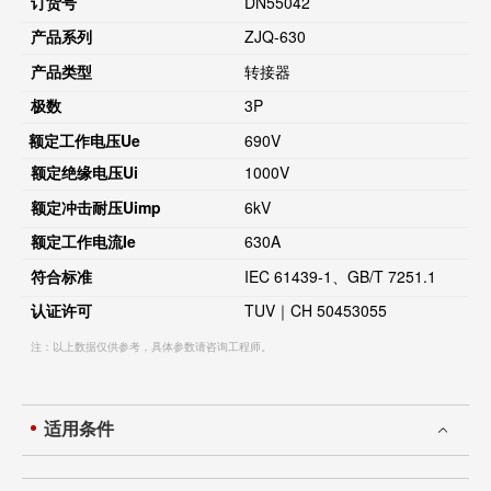
订货号
DN55042
产品系列
ZJQ-630
产品类型
转接器
极数
3P
额定工作电压
Ue
690V
额定绝缘电压
Ui
1000V
额定冲击耐压
Uimp
6kV
额定工作电流
Ie
630A
符合标准
IEC 61439-1、GB/T 7251.1
认证许可
TUV｜CH 50453055
注：以上数据仅供参考，具体参数请咨询工程师。
适用条件