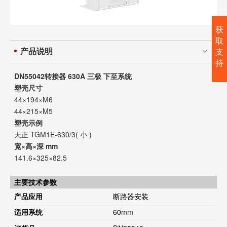
获
取
产品说明
支
持
DN55042转接器 630A 三极 下至系统
塑壳尺寸
44×194×M6
44×215×M5
塑壳示例
天正 TGM1E-630/3( 小 )
宽×高×深 mm
141.6×325×82.5
主要技术参数
产品应用
断路器安装
适用系统
60mm