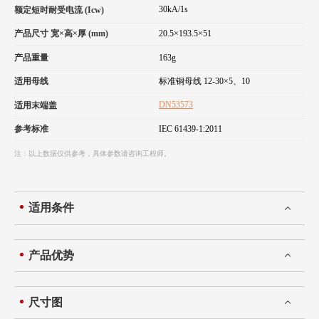
30kA/1s
额定短时耐受电流 (Icw)
产品尺寸 宽×高×厚 (mm)
20.5×193.5×51
产品重量
163g
适用母线
标准铜母线 12-30×5、10
DN53573
适用末端盖
参考标准
IEC 61439-1:2011
注：以上数据仅供参考，具体参数请咨询工程师。
适用条件
产品优势
尺寸图