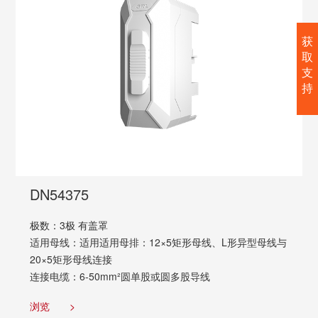
获
取
支
持
DN54375
极数：3极 有盖罩
适用母线：适用适用母排：12×5矩形母线、L形异型母线与
20×5矩形母线连接
连接电缆：6-50mm²圆单股或圆多股导线
浏览
>