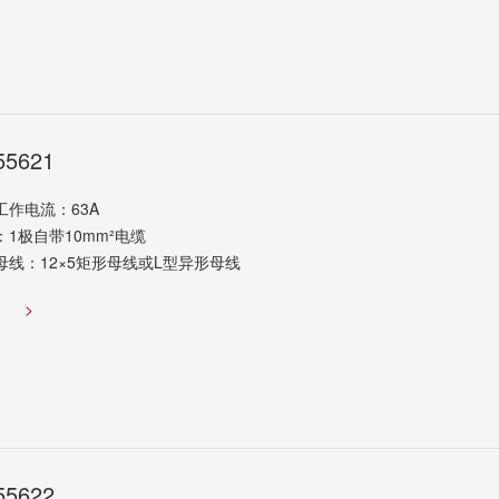
55621
工作电流：63A
：1极自带10mm²电缆
母线：12×5矩形母线或L型异形母线
览
>
55622