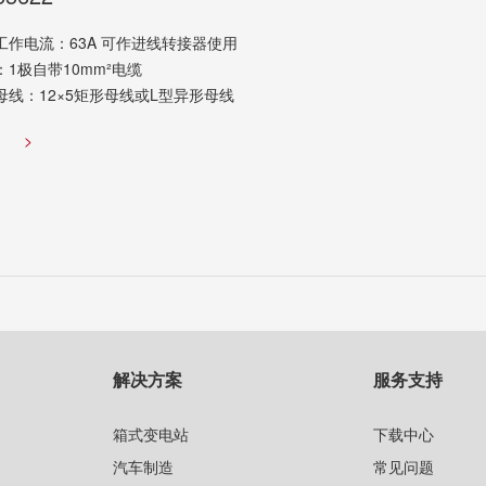
工作电流：63A 可作进线转接器使用
：1极自带10mm²电缆
母线：12×5矩形母线或L型异形母线
览
>
解决方案
服务支持
箱式变电站
下载中心
汽车制造
常见问题