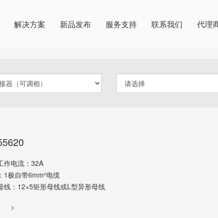
解决方案
新品发布
服务支持
联系我们
代理
55620
工作电流：32A
：1极自带6mm²电缆
母线：12×5矩形母线或L型异形母线
览
>