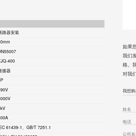
断路器安装
60mm
如果
DN55007
我们
ZJQ-400
格。
转接器
对我
4P
690V
我想购买
1000V
6kV
400A
IEC 61439-1、GB/T 7251.1