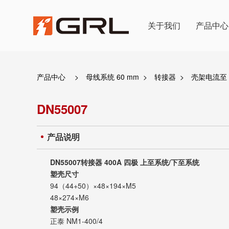
关于我们
产品中心
产品中心
>
母线系统 60 mm
>
转接器
>
壳架电流至 
DN55007
产品说明
DN55007转接器 400A 四极 上至系统/下至系统
塑壳尺寸
94（44+50）×48×194×M5
48×274×M6
塑壳示例
正泰 NM1-400/4