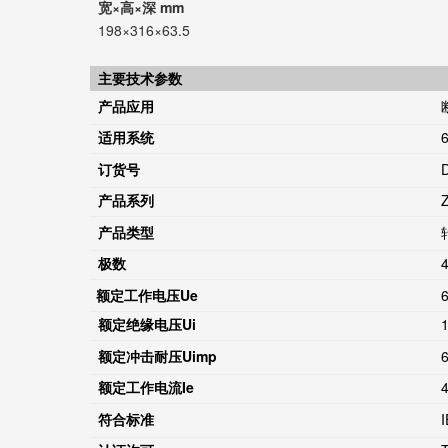
宽×高×深 mm
198×316×63.5
主要技术参数
产品应用
适用系统
订货号
产品系列
产品类型
极数
额定工作电压
Ue
额定绝缘电压
Ui
额定冲击耐压
Uimp
额定工作电流
Ie
符合标准