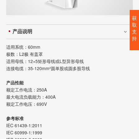
获
取
产品说明
支
持
适用系统：60mm
极数：L2极 有盖罩
适用母线：
12×5矩形母线或L型异形母线
连接电缆：35-120mm²圆单股或圆多股导线
产品性能
额定工作电流：250A
最大电流负载能力：400A
额定工作电压：690V
参考标准
IEC 61439-1:2011
IEC 60999-1:1999