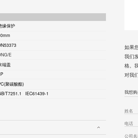
绝缘保护
60mm
DN53373
如果
DNG/E
我们
末端盖
格。
1P
对我
PC(聚碳酸酯)
我想购买
GB/T7251.1 IEC61439-1