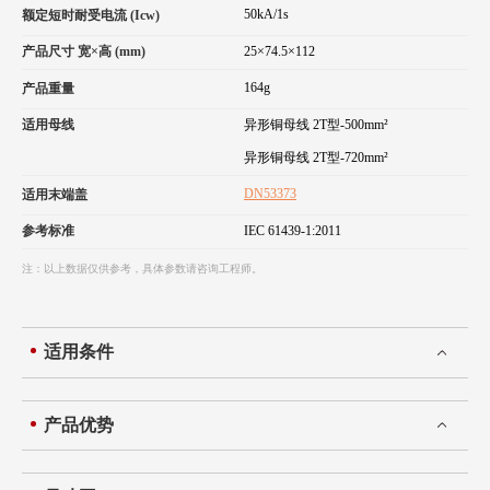
50kA/1s
额定短时耐受电流 (Icw)
产品尺寸 宽×高 (mm)
25×74.5×112
164g
产品重量
适用母线
异形铜母线 2T型-500mm²
异形铜母线 2T型-720mm²
DN53373
适用末端盖
参考标准
IEC 61439-1:2011
注：以上数据仅供参考，具体参数请咨询工程师。
适用条件
产品优势